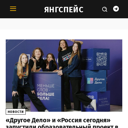
ЯНГСПЕЙС
Тема:
медиа
НОВОСТИ
«Другое Дело» и «Россия сегодня»
запустили образовательный проект в