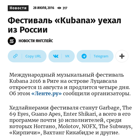
Новости
317
28 ИЮЛЯ, 2016
Фестиваль «Kubana» уехал
из России
НОВОСТИ ЯНГСПЕЙС
Copy URL
VK
Telegram
Международный музыкальный фестиваль
Kubana 2016 в Риге на острове Луцавсала
откроется 11 августа и продлится четыре дня.
Об этом
«Ленте.ру»
сообщили организаторы.
Хедлайнерами фестиваля станут Garbage, The
69 Eyes, Guano Apes, Enter Shikari, а всего в его
программе почти 30 исполнителей, среди
которых Ноггано, Molotov, NOFX, The Subways,
«Кирпичи», Вахтанг Кикабидзе и другие.