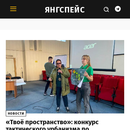
ЯНГСПЕЙС
Тема:
урбанизм
НОВОСТИ
«Твоё пространство»: конкурс
тактического урбанизма по