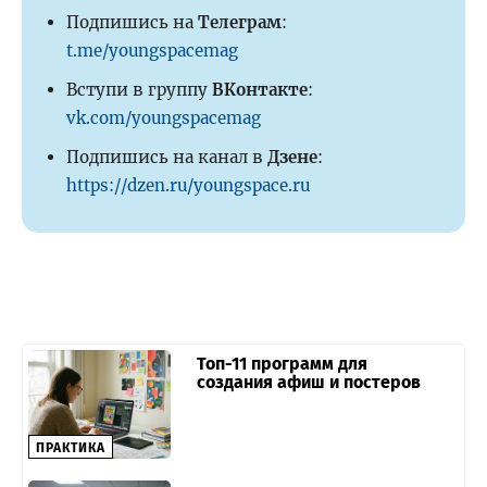
Подпишись на
Телеграм
:
t.me/youngspacemag
Вступи в группу
ВКонтакте
:
vk.com/youngspacemag
Подпишись на канал в
Дзене
:
https://dzen.ru/youngspace.ru
Топ-11 программ для
создания афиш и постеров
ПРАКТИКА