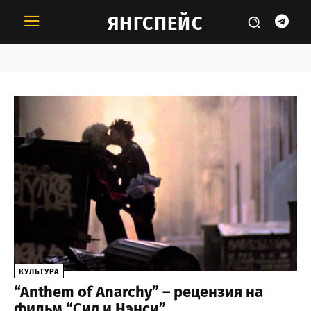
ЯНГСПЕЙС
Тема:
Сид и Нэнси
КУЛЬТУРА
“Anthem of Anarchy” – рецензия на
фильм “Сид и Нэнси”