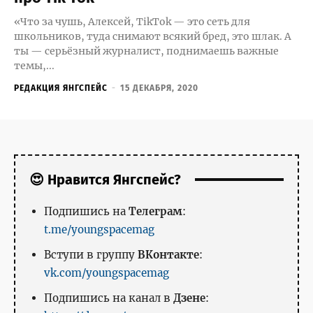
«Что за чушь, Алексей, TikTok — это сеть для
школьников, туда снимают всякий бред, это шлак. А
ты — серьёзный журналист, поднимаешь важные
темы,...
РЕДАКЦИЯ ЯНГСПЕЙС
-
15 ДЕКАБРЯ, 2020
😍 Нравится Янгспейс?
Подпишись на
Телеграм
:
t.me/youngspacemag
Вступи в группу
ВКонтакте
:
vk.com/youngspacemag
Подпишись на канал в
Дзене
: