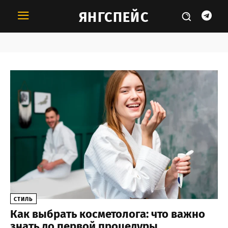
ЯНГСПЕЙС
Тема:
Красота
СТИЛЬ
Как выбрать косметолога: что важно
знать до первой процедуры